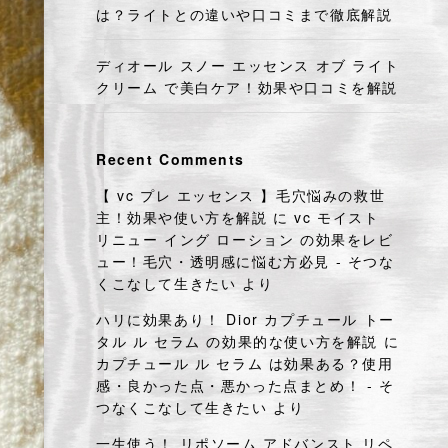
は？ライトとの違いや口コミまで徹底解説
ディオール スノー エッセンス オブ ライト
クリーム で美白ケア！効果や口コミを解説
Recent Comments
【 vc プレ エッセンス 】毛穴悩みの救世
主！効果や使い方を解説
に
vc モイスト
リニュー イング ローション の効果をレビ
ュー！毛穴・透明感に悩む方必見 - そつな
くこなして生きたい
より
ハリに効果あり！ Dior カプチュール トー
タル ル セラム の効果的な使い方を解説
に
カプチュール ル セラム は効果ある？使用
感・良かった点・悪かった点まとめ！ - そ
つなくこなして生きたい
より
一生使う！ リポソーム アドバンスト リペ