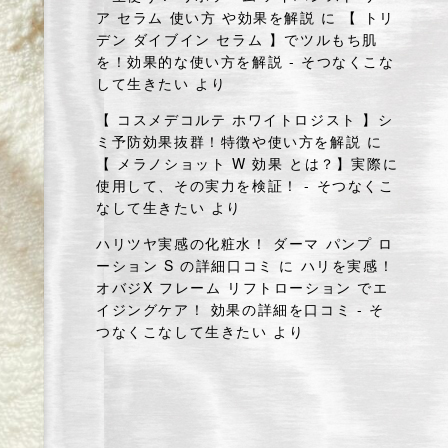
ア セラム 使い方 や効果を解説
に
【 トリ
デン ダイブイン セラム 】でツルもち肌
を！効果的な使い方を解説 - そつなくこな
して生きたい
より
【 コスメデコルテ ホワイトロジスト 】シ
ミ予防効果抜群！特徴や使い方を解説
に
【 メラノショット W 効果 とは？】実際に
使用して、その実力を検証！ - そつなくこ
なして生きたい
より
ハリツヤ実感の化粧水！ ダーマ パンプ ロ
ーション S の詳細口コミ
に
ハリを実感！
オバジX フレーム リフトローション でエ
イジングケア！ 効果の詳細を口コミ - そ
つなくこなして生きたい
より