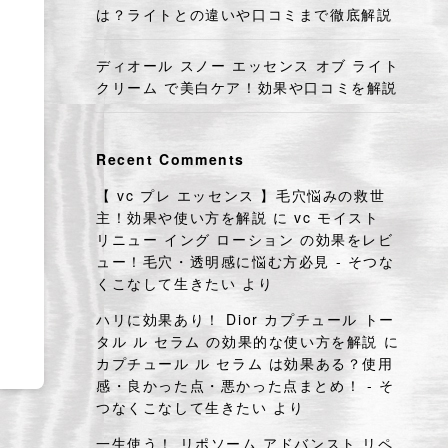
は？ライトとの違いや口コミまで徹底解説
ディオール スノー エッセンス オブ ライト
クリーム で美白ケア！効果や口コミを解説
Recent Comments
【 vc プレ エッセンス 】毛穴悩みの救世
主！効果や使い方を解説
に
vc モイスト
リニュー イング ローション の効果をレビ
ュー！毛穴・透明感に悩む方必見 - そつな
くこなして生きたい
より
ハリに効果あり！ Dior カプチュール トー
タル ル セラム の効果的な使い方を解説
に
カプチュール ル セラム は効果ある？使用
感・良かった点・悪かった点まとめ！ - そ
つなくこなして生きたい
より
一生使う！ リポソーム アドバンスト リペ