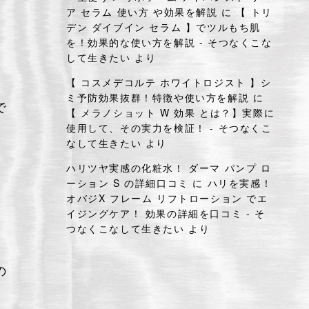
ア セラム 使い方 や効果を解説
に
【 トリ
デン ダイブイン セラム 】でツルもち肌
を！効果的な使い方を解説 - そつなくこな
して生きたい
より
【 コスメデコルテ ホワイトロジスト 】シ
ミ予防効果抜群！特徴や使い方を解説
に
で
【 メラノショット W 効果 とは？】実際に
使用して、その実力を検証！ - そつなくこ
なして生きたい
より
ハリツヤ実感の化粧水！ ダーマ パンプ ロ
ーション S の詳細口コミ
に
ハリを実感！
オバジX フレーム リフトローション でエ
イジングケア！ 効果の詳細を口コミ - そ
つなくこなして生きたい
より
の