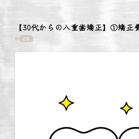
【30代からの八重歯矯正】①矯正
恋愛