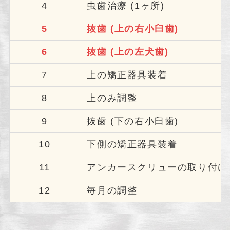
4
虫歯治療 (1ヶ所)
5
抜歯 (上の右小臼歯)
6
抜歯 (上の左犬歯)
7
上の矯正器具装着
8
上のみ調整
9
抜歯 (下の右小臼歯)
10
下側の矯正器具装着
11
アンカースクリューの取り付け
12
毎月の調整