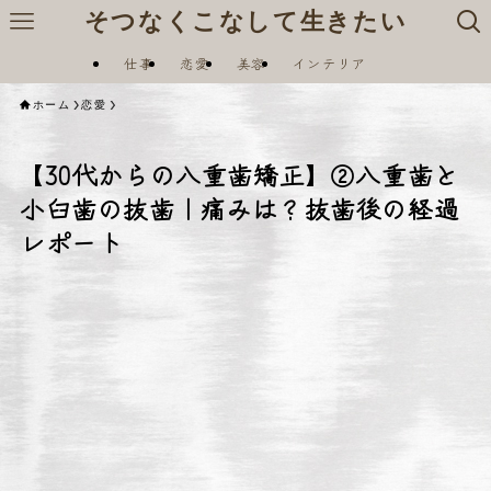
そつなくこなして生きたい
仕事
恋愛
美容
インテリア
ホーム
恋愛
【30代からの八重歯矯正】②八重歯と
小臼歯の抜歯｜痛みは？抜歯後の経過
レポート