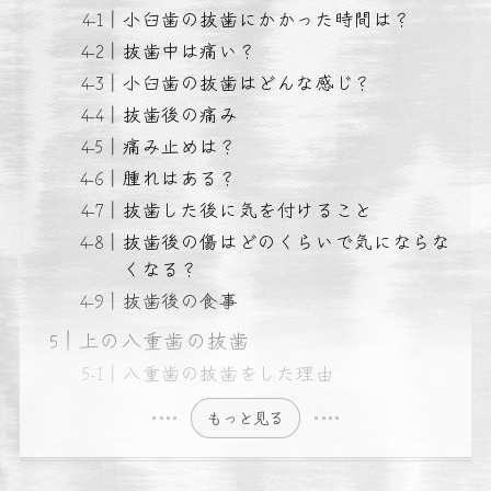
小臼歯の抜歯にかかった時間は？
抜歯中は痛い？
小臼歯の抜歯はどんな感じ？
抜歯後の痛み
痛み止めは？
腫れはある？
抜歯した後に気を付けること
抜歯後の傷はどのくらいで気にならな
くなる？
抜歯後の食事
上の八重歯の抜歯
八重歯の抜歯をした理由
もっと見る