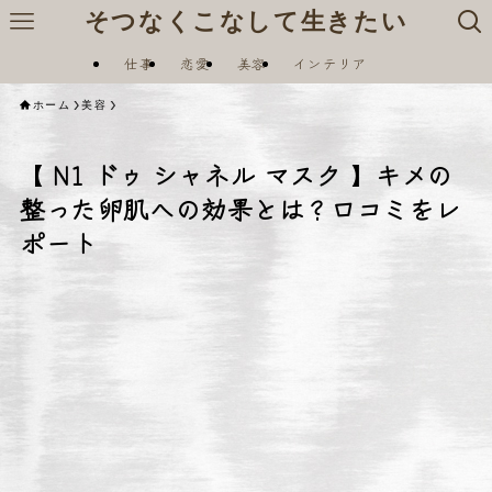
そつなくこなして生きたい
仕事
恋愛
美容
インテリア
ホーム
美容
【 N1 ドゥ シャネル マスク 】キメの
整った卵肌への効果とは？口コミをレ
ポート