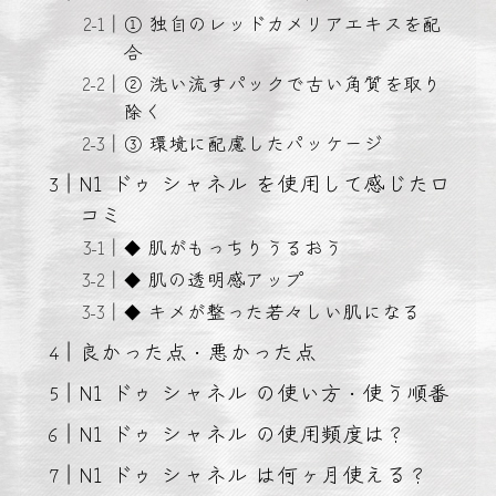
① 独自のレッドカメリアエキスを配
合
② 洗い流すパックで古い角質を取り
除く
③ 環境に配慮したパッケージ
N1 ドゥ シャネル を使用して感じた口
コミ
◆ 肌がもっちりうるおう
◆ 肌の透明感アップ
◆ キメが整った若々しい肌になる
良かった点・悪かった点
N1 ドゥ シャネル の使い方・使う順番
N1 ドゥ シャネル の使用頻度は？
N1 ドゥ シャネル は何ヶ月使える？