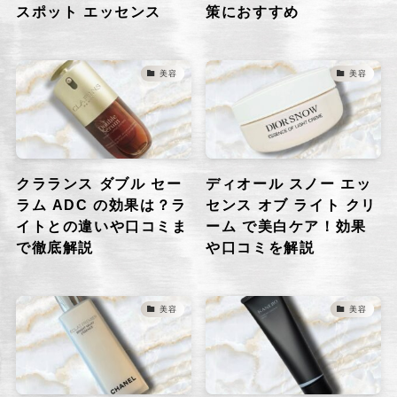
スポット エッセンス
策におすすめ
美容
美容
クラランス ダブル セー
ディオール スノー エッ
ラム ADC の効果は？ラ
センス オブ ライト クリ
イトとの違いや口コミま
ーム で美白ケア！効果
で徹底解説
や口コミを解説
美容
美容