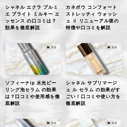
シャネル エクラ プルミ
カネボウ コンフォート
エ ブライト ミルキー エ
ストレッチィ ウォッシ
ッセンス の口コミは？
ュ ⅱ リニューアル後の
効果を徹底解説
特徴や口コミを解説
美容
美容
ソフィーナip 水光ピー
シャネル サブリマージ
リング泡セラム の効果
ュ ル セラム の効果がす
は？口コミや使用感を徹
ごい！口コミや使い方を
底解説
徹底解説
美容
美容