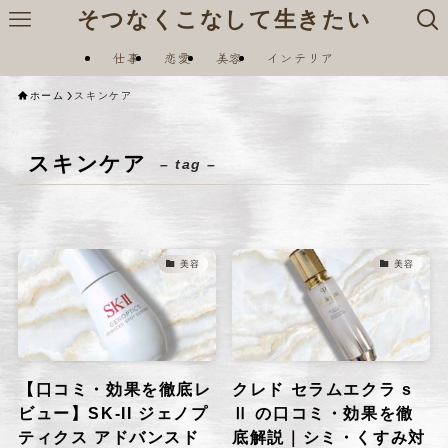
そつなくこなして生きたい
仕事
恋愛
美容
インテリア
ホーム
スキンケア
スキンケア
– tag –
美容
美容
【口コミ・効果を徹底レ
クレド セラムエクラ s
ビュー】SK-II ジェノプ
Ⅱ の口コミ・効果を徹
ティクス アドバンスド
底解説｜シミ・くすみ対